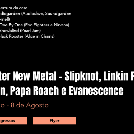
bertura da casa
udiogarden (Audioslave, Soundgarden
rnell)
 One By One (Foo Fighters e Nirvana)
 Snowblind (Pearl Jam)
Black Rooster (Alice in Chains)
er New Metal - Slipknot, Linkin 
n, Papa Roach e Evanescence
o - 8 de Agosto
ngressos
Flyer