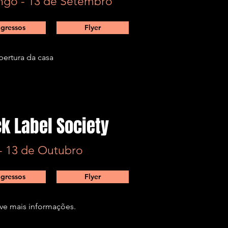
go - 13 de Setembro
ngressos
Flyer
bertura da casa
ck Label Society
 - 13 de Outubro
ngressos
Flyer
ve mais informações.