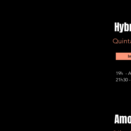
Hyb
Quint
I
19h - A
21h30 
Amo