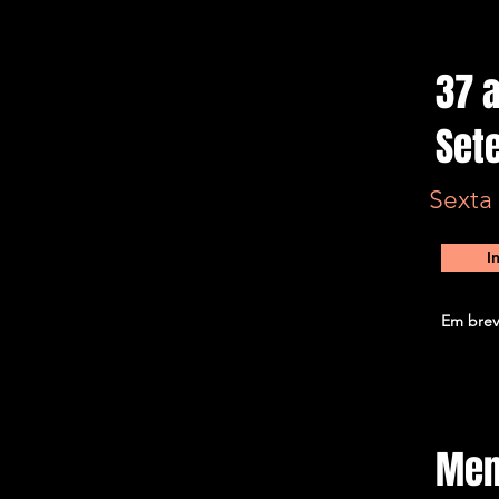
37 
Set
Sexta
I
Em brev
Mem