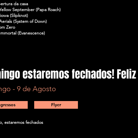
bertura da casa
 Yellow September (Papa Roach)
iowa (Slipknot)
Aerials (System of Down)
rom Zero
 Immortal (Evanescence)
ingo estaremos fechados! Feliz 
go - 9 de Agosto
ngressos
Flyer
, estaremos fechados