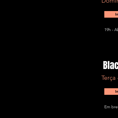
Domin
I
19h - A
Bla
Terça
I
Em bre