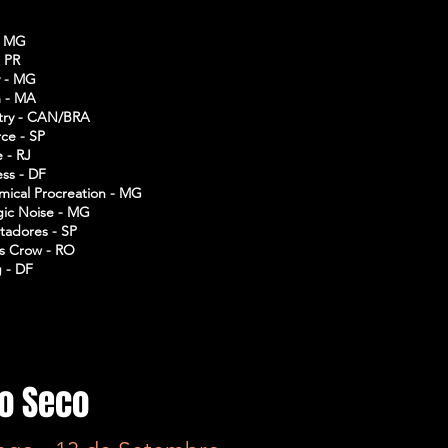
- MG
- PR
y - MG
m - MA
try - CAN/BRA
ce - SP
 - RJ
ss - DF
mical Procreation - MG
gic Noise - MG
tadores - SP
s Crow - RO
g - DF
o Seco