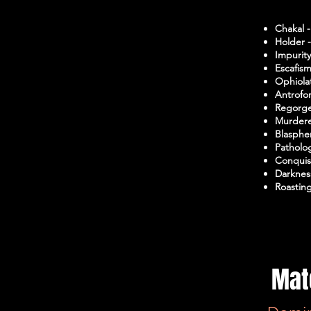
Chakal 
Holder 
Impurit
Escafis
Ophiola
Antrofor
Regorge
Murdere
Blasphe
Patholo
Conquis
Darknes
Roastin
Mat