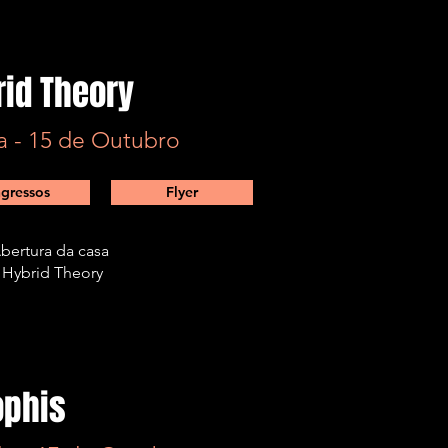
rid Theory
a - 15 de Outubro
ngressos
Flyer
bertura da casa
- Hybrid Theory
phis