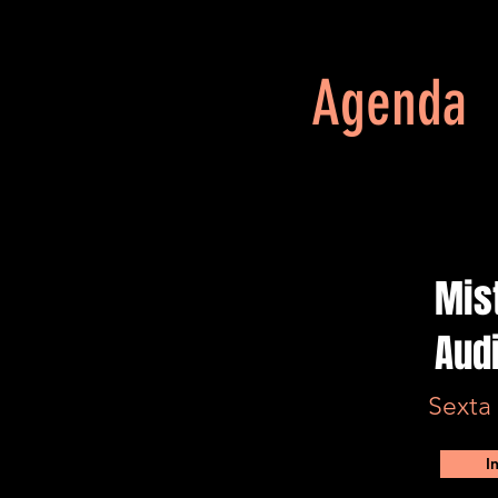
Agenda
Mist
Aud
Sexta
I