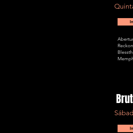
Quint
I
Abertur
Reckon
Blessth
Memphi
Bru
Sábad
I