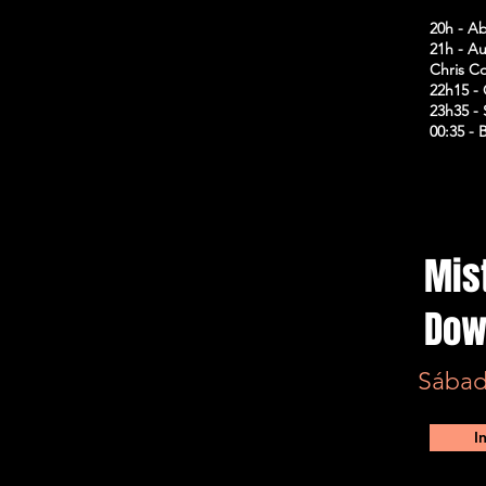
20h - A
21h - A
Chris Co
22h15 -
23h35 -
00:35 - 
Mist
Dow
Sábad
I