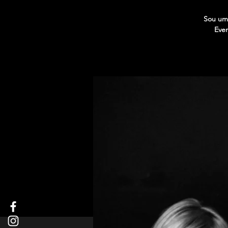
Sou uma
Even