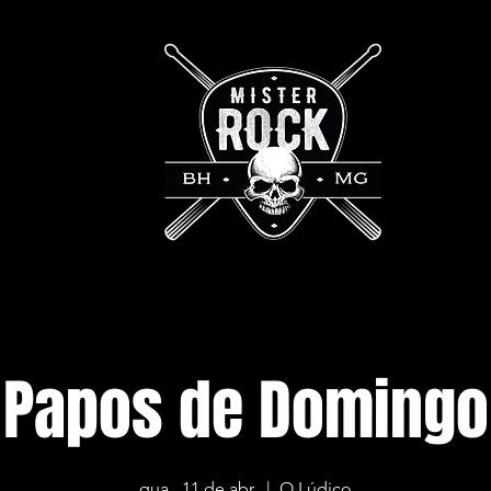
Papos de Domingo
qua., 11 de abr.
  |  
O Lúdico