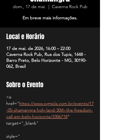
dom., 17 de mai.
  |  
Caverna Rock Pub
Em breve mais informações.
Local e Horário
17 de mai. de 2026, 16:00 – 22:00
Caverna Rock Pub, Rua dos Tupis, 1448 -
Barro Preto, Belo Horizonte - MG, 30190-
062, Brasil
Sobre o Evento
<a 
href="
https://www.sympla.com.br/evento/17
-05-shamangra-holy-land-30th-the-freedom-
call-em-belo-horizonte/3306718
" 
target="_blank" 
style="