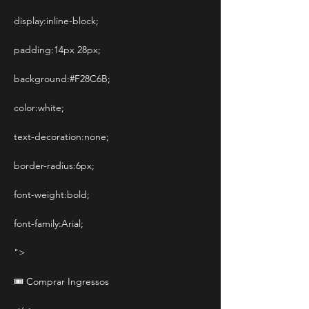
display:inline-block;
padding:14px 28px;
background:#F28C6B;
color:white;
text-decoration:none;
border-radius:6px;
font-weight:bold;
font-family:Arial;
">
🎟️ Comprar Ingressos