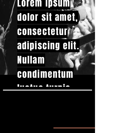
Lorem ipsum
dolor sit amet,
consectetur
adipiscing elit.
Nullam
condimentum
luctus turpis,
PRÓXIMOS SHOWS
eget facilisis
ligula pulvinar
vel. Fusce auctor