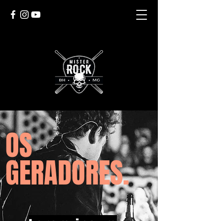
OS
GERADORES.