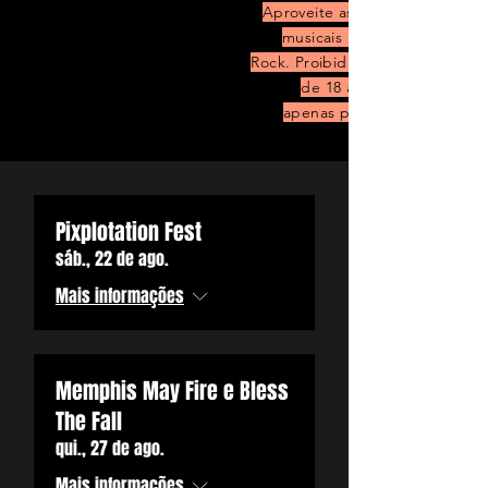
Aproveite as melhores experiê
tortor vel dui
musicais na Casa de Show M
Rock. Proibida a entrada de me
placerat, sed
de 18 anos. Bebidas alcoó
apenas para maiores de 21 
lacinia mauris
consequat. In hac
Pixplotation Fest
habitasse platea
sáb., 22 de ago.
Mais informações
dictumst.
COMPRE INGRESSOS
Memphis May Fire e Bless
The Fall
qui., 27 de ago.
Mais informações